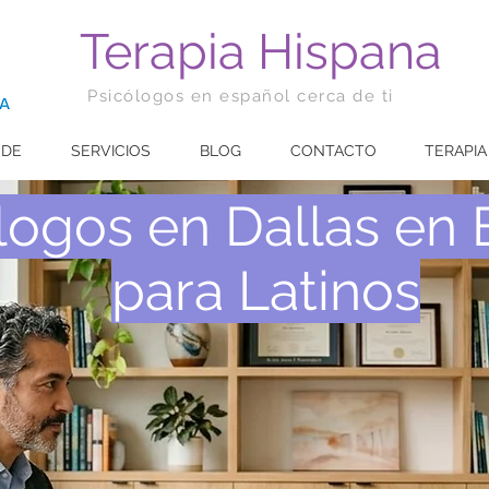
Terapia Hispana
Psicólogos en español cerca de ti
 DE
SERVICIOS
BLOG
CONTACTO
TERAPIA
logos en Dallas en
para Latinos