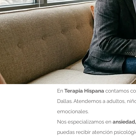
En
Terapia Hispana
contamos c
Dallas. Atendemos a adultos, niñ
emocionales.
Nos especializamos en
ansiedad,
puedas recibir atención psicológi